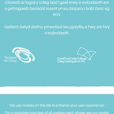
Cliciwch ar logos y coleg isod i gael mwy o wybodaeth am
y gefnogaeth benodol maent yn eu darparu i bobl ifanc ag
ADY.
Gallwch hefyd drefnu ymweliad neu gysylltu â hwy am fwy
o wybodaeth.
© ALN Pathfinder
Polisi Preifatrwydd
We use cookies on this site to enhance your user experience.
Cwcis
For a complete overview of all cookies used, please see our cookie