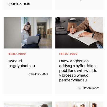
Blog
by
Chris Denham
FEB 07, 2022
FEB 07, 2022
Gwneud
Cadw anghenion
rhagdybiaethau
addysg a hyfforddiant
pobl ifanc wrth wraidd
by
Elaine Jones
y broses o wneud
penderfyniadau
by
Kirsten Jones