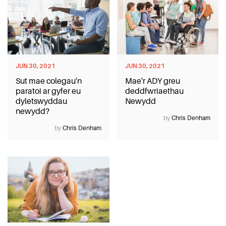
JUN 30, 2021
JUN 30, 2021
Sut mae colegau'n
Mae'r ADY greu
paratoi ar gyfer eu
deddfwriaethau
dyletswyddau
Newydd
newydd?
by
Chris Denham
by
Chris Denham