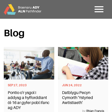
CY
EN
Blog
Hafan
Cefndir
Partners
SEP 27, 2023
JUN 24, 2022
Pontio o'r ysgol i
Datblygu Pecyn
Dileu Jargon
addysg a hyfforddiant
Cymorth 'Ystyried
ôl-16 ar gyfer pobl ifanc
Awtistiaeth'
ag ADY
by
Rhian Francis