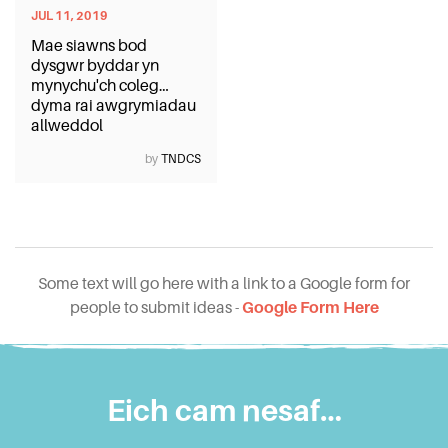
JUL 11, 2019
Mae siawns bod
dysgwr byddar yn
mynychu'ch coleg…
dyma rai awgrymiadau
allweddol
by
TNDCS
Some text will go here with a link to a Google form for
people to submit ideas -
Google Form Here
Eich cam nesaf…