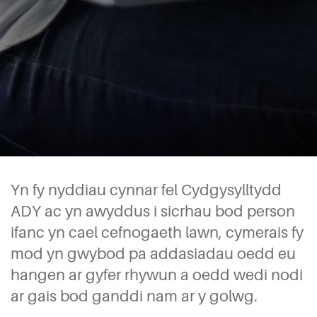
Yn fy nyddiau cynnar fel Cydgysylltydd
ADY ac yn awyddus i sicrhau bod person
ifanc yn cael cefnogaeth lawn, cymerais fy
mod yn gwybod pa addasiadau oedd eu
hangen ar gyfer rhywun a oedd wedi nodi
ar gais bod ganddi nam ar y golwg.