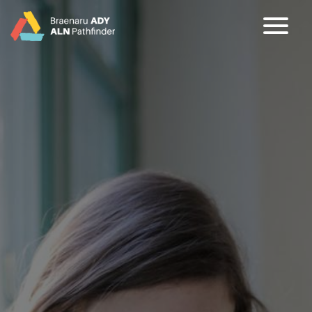
CY
EN
Hafan
Cefndir
Partners
Dileu Jargon