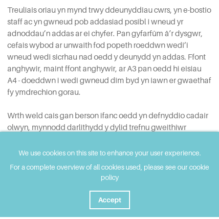
Treuliais oriau yn mynd trwy ddeunyddiau cwrs, yn e-bostio
staff ac yn gwneud pob addasiad posibl i wneud yr
adnoddau’n addas ar ei chyfer. Pan gyfarfûm â’r dysgwr,
cefais wybod ar unwaith fod popeth roeddwn wedi’i
wneud wedi sicrhau nad oedd y deunydd yn addas. Ffont
anghywir, maint ffont anghywir, ar A3 pan oedd hi eisiau
A4 - doeddwn i wedi gwneud dim byd yn iawn er gwaethaf
fy ymdrechion gorau.
Wrth weld cais gan berson ifanc oedd yn defnyddio cadair
olwyn, mynnodd darlithydd y dylid trefnu gweithiwr
cymorth i wthio’r dysgwr o gwmpas y campws. Roedd y
dyn ifanc hwnnw’n chwarae rygbi cadair olwyn dros
We use cookies on this site to enhance your user experience.
Gymru, eisiau bod yn annibynnol wrth symud o gwmpas ac
For a complete overview of all cookies used, please see our cookie
yn sicr nid oedd eisiau i rywun gael ei neilltuo iddo. Nid
policy
oedd yn gweld ei hun yn anabl, roedd yn defnyddio cadair
olwyn.
Accept