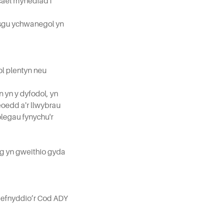
cael mynediad i
ysgu ychwanegol yn
l plentyn neu
 yn y dyfodol, yn
oedd a'r llwybrau
olegau fynychu'r
eg yn gweithio gyda
.
 defnyddio’r Cod ADY