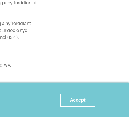
 a hyfforddiant ôl-
g a hyfforddiant
lir dod o hyd i
ol (ISPI).
 drwy:
Accept
i helpu i gael yr
’r broses bontio.