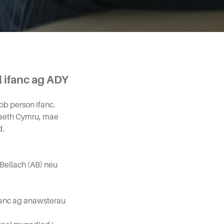
l ifanc ag ADY
ob person ifanc.
raeth Cymru, mae
d.
Bellach (AB) neu
fanc ag anawsterau