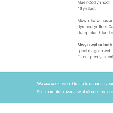
Mae'r Cod yn nodi, 
16 yn lleol.
Mewn rhai achosion,
dymunol yn lleol. G
ddarpariaeth leol b
Mwy o wybodaeth
I gael rhagor o wyb
Os oes gennych unrh
• Gwirio eu g
• Cysylltu â nh
We use cookies on this site to enhance you
• Anfon e-bost
For a complete overview of all cookies used
Gwasanaethau cymo
Mae SNAP Cymru yn 
addysg gywir i bobl