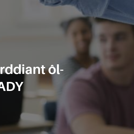
rddiant ôl-
 ADY