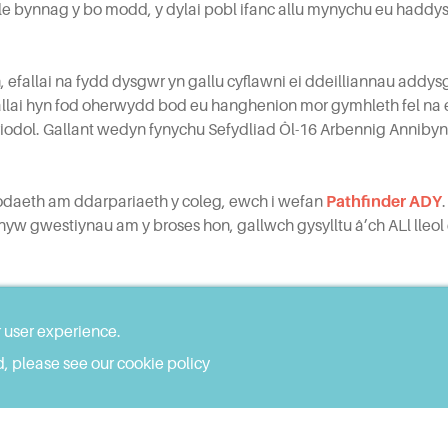
lle bynnag y bo modd, y dylai pobl ifanc allu mynychu eu haddysg
 efallai na fydd dysgwr yn gallu cyflawni ei ddeilliannau addys
allai hyn fod oherwydd bod eu hanghenion mor gymhleth fel na el
riodol. Gallant wedyn fynychu Sefydliad Ôl-16 Arbennig Annibynn
odaeth am ddarpariaeth y coleg, ewch i wefan
Pathfinder ADY
.
yw gwestiynau am y broses hon, gallwch gysylltu â’ch ALl lleol
wefan
w dros y ffôn
r user experience.
, please see our cookie policy
rth eraill
–
SNAP Cymru
cynnig gwybodaeth, cyngor a chefnogaeth annibynnol am ddim 
 ifanc ag anghenion dysgu ychwanegol a bydd yn eu helpu drwy