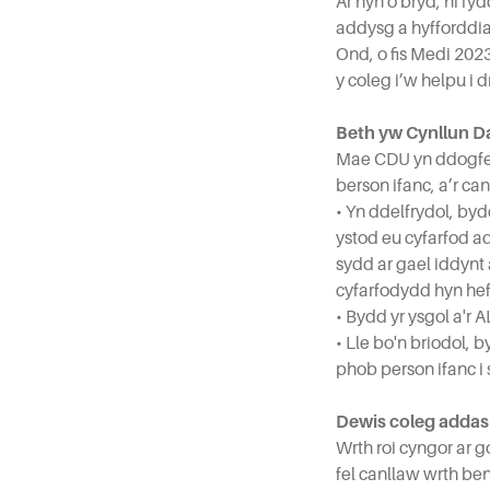
Ar hyn o bryd, ni f
addysg a hyfforddia
Ond, o fis Medi 20
y coleg i’w helpu i 
Beth yw Cynllun D
Mae CDU yn ddogfen
berson ifanc, a’r ca
• Yn ddelfrydol, by
ystod eu cyfarfod 
sydd ar gael iddynt
cyfarfodydd hyn hef
• Bydd yr ysgol a'r A
• Lle bo'n briodol,
phob person ifanc i 
Dewis coleg addas 
Wrth roi cyngor ar 
fel canllaw wrth be