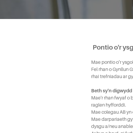
Pontio o'r ys
Mae pontio o’r ysgo
Fel rhan o Gynllun
rhai trefniadau ar g
Beth sy'n digwydd 
Mae'r rhan fwyaf o
raglen hyfforddi.
Mae colegau AB yn d
Mae darpariaeth gyf
dysgu a/neu anable