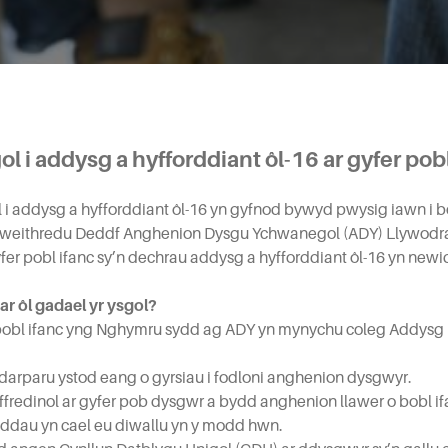
gol i addysg a hyfforddiant ôl-16 ar gyfer pob
l i addysg a hyfforddiant ôl-16 yn gyfnod bywyd pwysig iawn i b
 Gweithredu Deddf Anghenion Dysgu Ychwanegol (ADY) Llywod
yfer pobl ifanc sy’n dechrau addysg a hyfforddiant ôl-16 yn newi
ar ôl gadael yr ysgol?
 bobl ifanc yng Nghymru sydd ag ADY yn mynychu coleg Addysg 
arparu ystod eang o gyrsiau i fodloni anghenion dysgwyr.
fredinol ar gyfer pob dysgwr a bydd anghenion llawer o bobl i
ddau yn cael eu diwallu yn y modd hwn.