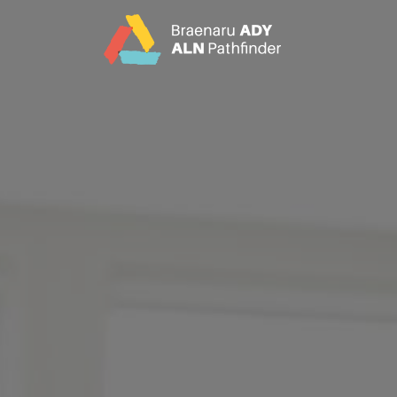
CY
EN
Hafan
Cefndir
Partners
Dileu Jargon