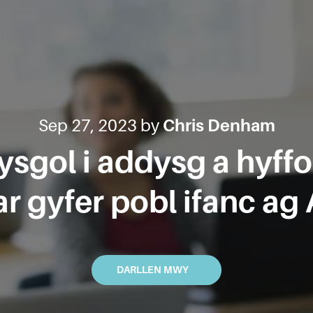
Sep 27, 2023 by
Chris Denham
 ysgol i addysg a hyffo
ar gyfer pobl ifanc ag
DARLLEN MWY