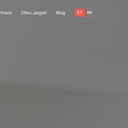
rtners
Dileu Jargon
Blog
CY
EN