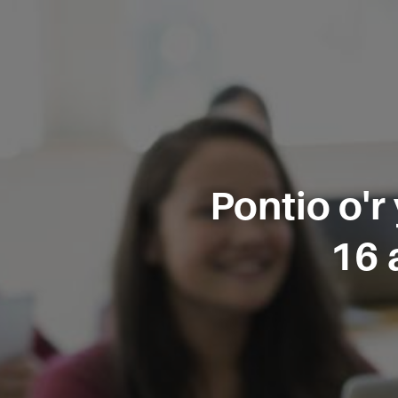
Pontio o'r
16 