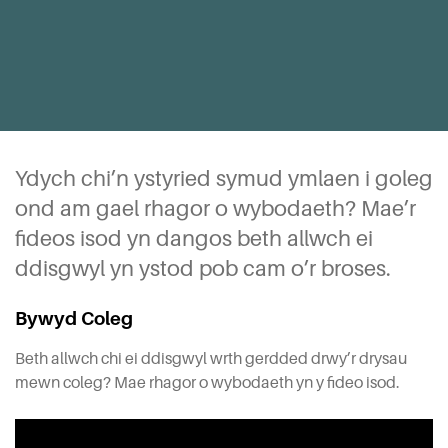
Ydych chi’n ystyried symud ymlaen i goleg
ond am gael rhagor o wybodaeth? Mae’r
fideos isod yn dangos beth allwch ei
ddisgwyl yn ystod pob cam o’r broses.
Bywyd Coleg
Beth allwch chi ei ddisgwyl wrth gerdded drwy’r drysau
mewn coleg? Mae rhagor o wybodaeth yn y fideo isod.