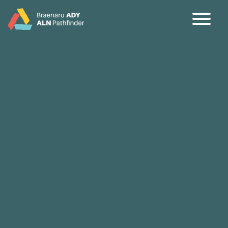
CY
EN
Hafan
Cefndir
Partners
Dileu Jargon