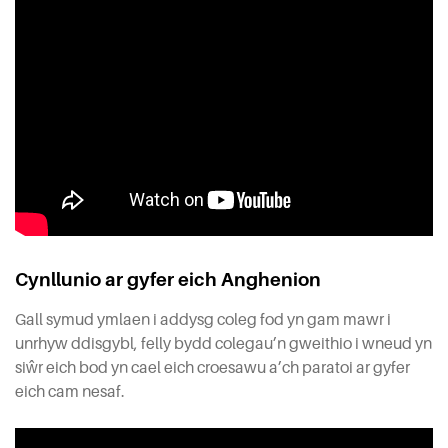
Cynllunio ar gyfer eich Anghenion
Gall symud ymlaen i addysg coleg fod yn gam mawr i
unrhyw ddisgybl, felly bydd colegau’n gweithio i wneud yn
siŵr eich bod yn cael eich croesawu a’ch paratoi ar gyfer
eich cam nesaf.