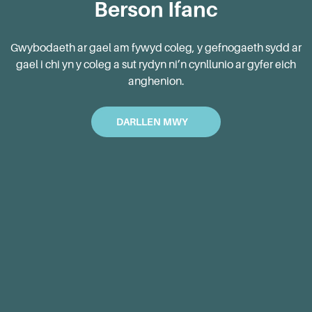
Berson Ifanc
Gwybodaeth ar gael am fywyd coleg, y gefnogaeth sydd ar
gael i chi yn y coleg a sut rydyn ni’n cynllunio ar gyfer eich
anghenion.
DARLLEN MWY