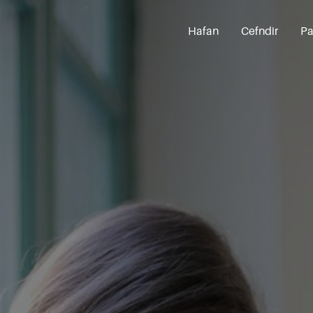
Hafan
Cefndir
Pa