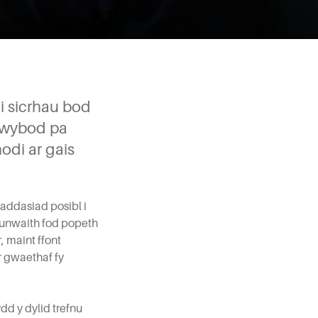
i sicrhau bod
 gwybod pa
di ar gais
addasiad posibl i
 unwaith fod popeth
 maint ffont
r gwaethaf fy
d y dylid trefnu