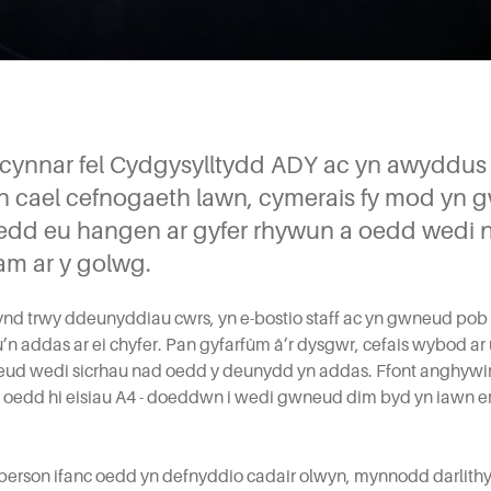
 cynnar fel Cydgysylltydd ADY ac yn awyddus 
yn cael cefnogaeth lawn, cymerais fy mod yn
dd eu hangen ar gyfer rhywun a oedd wedi no
m ar y golwg.
mynd trwy ddeunyddiau cwrs, yn e-bostio staff ac yn gwneud pob 
 addas ar ei chyfer. Pan gyfarfûm â’r dysgwr, cefais wybod ar
ud wedi sicrhau nad oedd y deunydd yn addas. Ffont anghywir,
 oedd hi eisiau A4 - doeddwn i wedi gwneud dim byd yn iawn e
berson ifanc oedd yn defnyddio cadair olwyn, mynnodd darlithyd