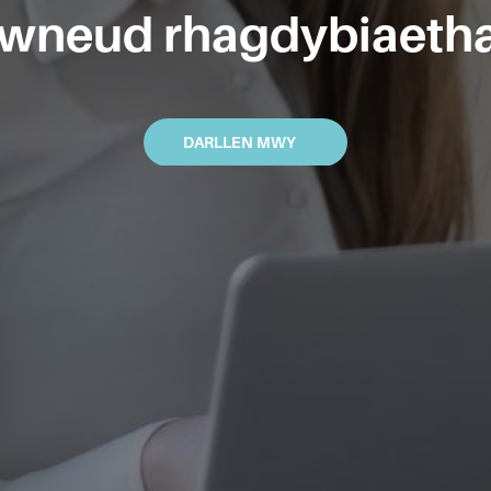
wneud rhagdybiaeth
DARLLEN MWY