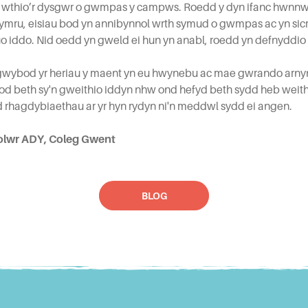
i wthio’r dysgwr o gwmpas y campws. Roedd y dyn ifanc hwnnw
ymru, eisiau bod yn annibynnol wrth symud o gwmpas ac yn sicr 
tuo iddo. Nid oedd yn gweld ei hun yn anabl, roedd yn defnyddio
gwybod yr heriau y maent yn eu hwynebu ac mae gwrando arnyn
od beth sy'n gweithio iddyn nhw ond hefyd beth sydd heb weith
d rhagdybiaethau ar yr hyn rydyn ni'n meddwl sydd ei angen.
eolwr ADY, Coleg Gwent
BLOG