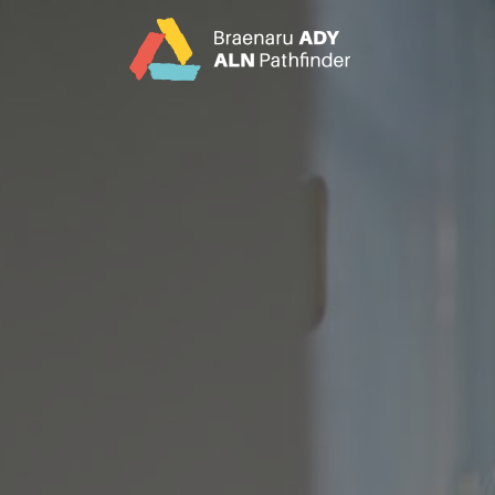
CY
EN
Hafan
Cefndir
Partners
Dileu Jargon