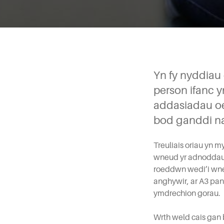
Yn fy nyddiau
person ifanc 
addasiadau oe
bod ganddi na
Treuliais oriau yn 
wneud yr adnoddau’n
roeddwn wedi’i wne
anghywir, ar A3 pan
ymdrechion gorau.
Wrth weld cais gan 