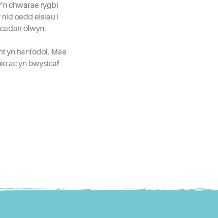
’n chwarae rygbi
nid oedd eisiau i
 cadair olwyn.
t yn hanfodol. Mae
io ac yn bwysicaf